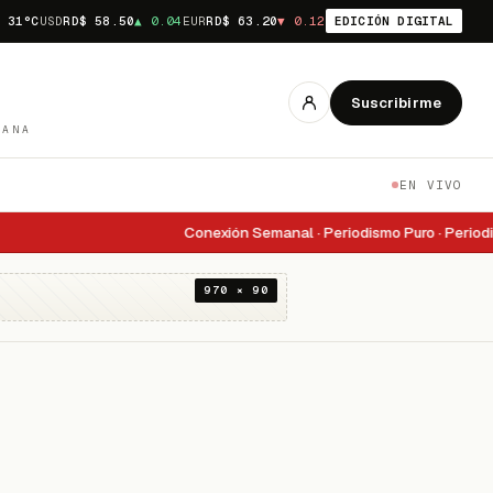
31
°C
USD
RD$
58.50
▲
0.04
EUR
RD$
63.20
▼
0.12
EDICIÓN DIGITAL
Suscribirme
CANA
EN VIVO
Conexión Semanal · Periodismo Puro · Periodism
970 × 90