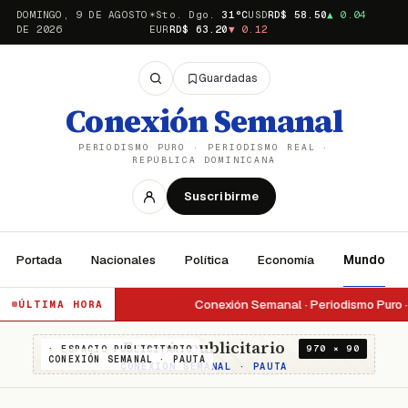
DOMINGO, 9 DE AGOSTO
☀
Sto. Dgo.
31
°C
USD
RD$
58.50
▲
0.04
DE 2026
EUR
RD$
63.20
▼
0.12
Guardadas
Conexión Semanal
PERIODISMO PURO · PERIODISMO REAL ·
REPÚBLICA DOMINICANA
Suscribirme
Portada
Nacionales
Política
Economía
Mundo
Conexión Semanal · Periodismo Puro · 
ÚLTIMA HORA
Espacio publicitario
970 × 90
› ESPACIO PUBLICITARIO
CONEXIÓN SEMANAL · PAUTA
CONEXIÓN SEMANAL · PAUTA